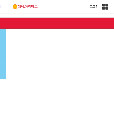
혜택.아이마트
로그인
인
벤
전
체
사
이
트
맵