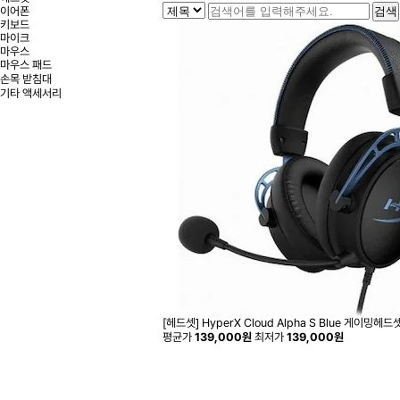
이어폰
키보드
마이크
마우스
마우스 패드
손목 받침대
기타 액세서리
[헤드셋] HyperX Cloud Alpha S Blue 게이밍헤드
평균가
139,000원
최저가
139,000원