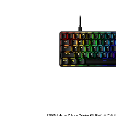
[키보드] HyperX Alloy Origins 65 아쿠아축/적