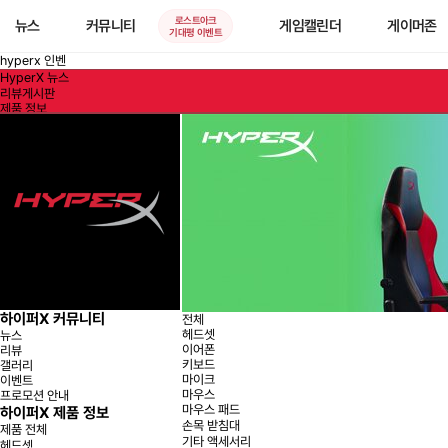
로스트아크
뉴스
커뮤니티
게임캘린더
게이머존
기대평 이벤트
hyperx 인벤
HyperX 뉴스
리뷰게시판
제품 정보
이벤트
프로모션 안내
하이퍼X 커뮤니티
전체
헤드셋
뉴스
이어폰
리뷰
키보드
갤러리
마이크
이벤트
마우스
프로모션 안내
마우스 패드
하이퍼X 제품 정보
손목 받침대
제품 전체
기타 액세서리
헤드셋